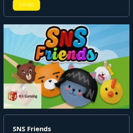
立即试玩
SNS Friends