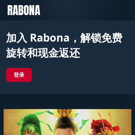
加入 Rabona，解锁免费
旋转和现金返还
登录