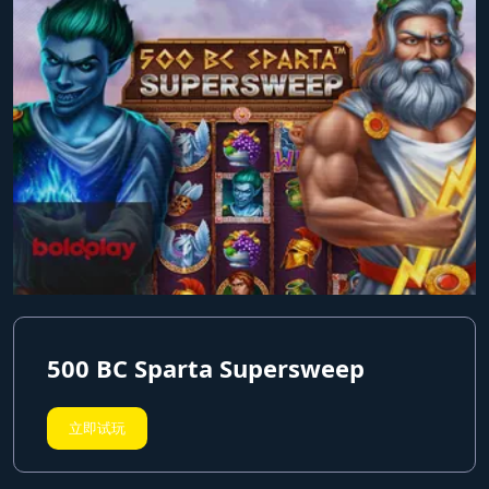
500 BC Sparta Supersweep
立即试玩