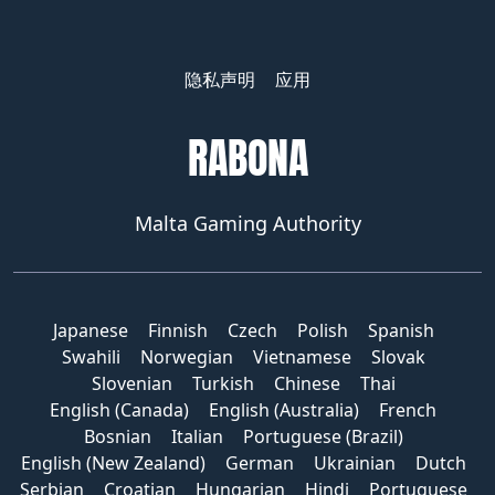
隐私声明
应用
Malta Gaming Authority
Japanese
Finnish
Czech
Polish
Spanish
Swahili
Norwegian
Vietnamese
Slovak
Slovenian
Turkish
Chinese
Thai
English (Canada)
English (Australia)
French
Bosnian
Italian
Portuguese (Brazil)
English (New Zealand)
German
Ukrainian
Dutch
Serbian
Croatian
Hungarian
Hindi
Portuguese