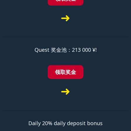
Quest 奖金池：213 000 ¥!
领取奖金
Daily 20% daily deposit bonus