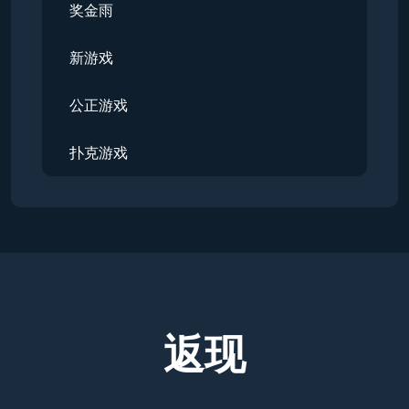
奖金雨
新游戏
公正游戏
扑克游戏
返现