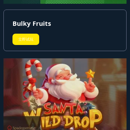
Bulky Fruits
立即试玩